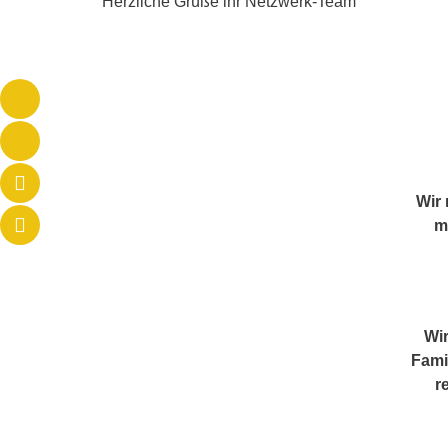
Herzliche Grüße ihr Netzwerk-Team
Wir 
m
Wir
Fami
r