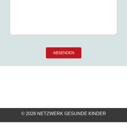
Bitte
lasse
dieses
Feld
leer.
© 2026 NETZWERK GESUNDE KINDER
KONTAKT
DOWNLOADS
IMPRESSUM