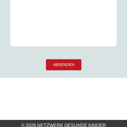
Bitte
lasse
dieses
Feld
leer.
© 2026 NETZWERK GESUNDE KINDER